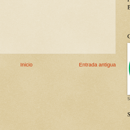
Inicio
Entrada antigua
S
S