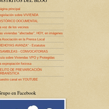
DISTRITOS DEL BLOG
ágina principal
egislación sobre VIVIENDA
ISTÓRICO DOCUMENTAL
a voz de los vecinos
as viviendas "afectadas", HOY, en imágenes
a Asociación en la Prensa Local
REHOYAS AVANZA" - Estatutos
SAMBLEAS - CONVOCATORIAS
uía sobre Viviendas VPO y Protegidas
a expropiación forzosa
ELITO DE PREVARICACIÓN
RBANÍSTICA
uestro canal en YOUTUBE
Grupo en Facebook