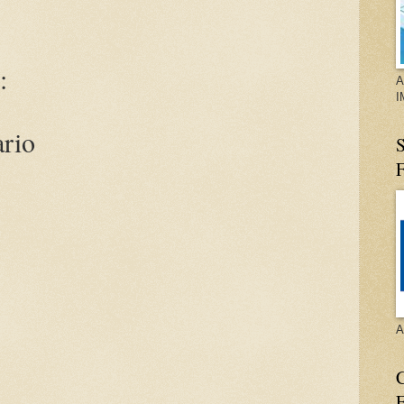
:
A
I
ario
S
A