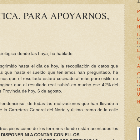
P
STICA, PARA APOYARNOS,
L
H
L
L
L
ociológica donde las haya, ha hablado.
"
A
grimido hasta el día de hoy, la recopilación de datos que
as que hasta el sueldo que teníamos han preguntado, ha
G
mos que el resultado estará cocinado al más puro estilo de
L
maginar que el resultado real subirá en mucho ese 42% del
D
s Provincia de hoy, 6 de agosto.
U
N
tendencioso- de todas las motivaciones que han llevado a
 la Carretera General del Norte y último tramo de la calle
stros pisos como de los terrenos donde están asentados los
 DISPONER NI A CONTAR CON ELLOS
;