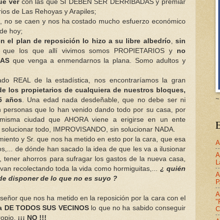
ue ver
con las que SÍ DEBEN SER DERRIBADAS y premiar
rios de Las Rehoyas y Arapiles;
S
, no se caen y nos ha costado mucho esfuerzo económico
de hoy;
 el plan de reposición lo hizo a su libre albedrío
,
sin
on que los que allí vivimos somos PROPIETARIOS y
no
IAS
que venga a enmendarnos la plana. Somo adultos y
ado REAL de la estadística, nos encontraríamos la gran
e los propietarios de cualquiera de nuestros bloques,
~
5 años
. Una edad nada desdeñable, que no debe ser ni
n personas que lo han venido dando todo por su casa, por
a misma ciudad que AHORA viene a erigirse en un ente
E
e solucionar todo, IMPROVISANDO, sin solucionar NADA.
iento y Sr. que nos ha metido en esto por la cara, que esa
A
os,... de dónde han sacado la idea de que les va a ilusionar
A
 tener ahorros para sufragar los gastos de la nueva casa,
L
evan recolectando toda la vida como hormiguitas,...
¿ quién
A
de disponer de lo que no es suyo ?
P
A
 señor que nos ha metido en la reposición por la cara con el
"
ola DE TODOS SUS VECINOS
lo que no ha sabido conseguir
C
ropio.
¡¡¡ NO !!!