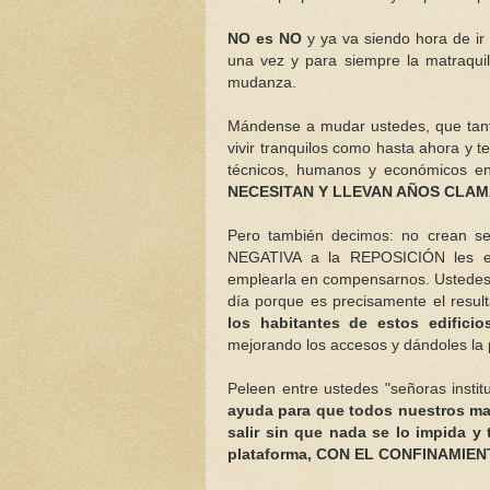
NO es NO
y ya va siendo hora de ir 
una vez y para siempre la matraquil
mudanza.
Mándense a mudar ustedes, que tant
vivir tranquilos como hasta ahora y 
técnicos, humanos y económicos e
NECESITAN Y LLEVAN AÑOS CLAM
Pero también decimos: no crean señ
NEGATIVA a la REPOSICIÓN les es
emplearla en compensarnos. Ustedes
día porque es precisamente el result
los habitantes de estos edific
mejorando los accesos y dándoles la p
Peleen entre ustedes "señoras insti
ayuda
para que todos nuestros ma
salir sin que nada se lo impida y
plataforma, CON EL CONFINAMIE