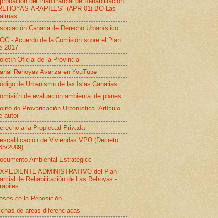
probación del Plan Parcial de Rehabilitación
REHOYAS-ARAPILES" (APR-01) BO Las
almas
sociación Canaria de Derecho Urbanístico
OC - Acuerdo de la Comisión sobre el Plan
e 2017
oletín Oficial de la Provincia
anal Rehoyas Avanza en YouTube
ódigo de Urbanismo de las Islas Canarias
omisión de evaluación ambiental de planes
elito de Prevaricación Urbanística. Artículo
e autor
erecho a la Propiedad Privada
escalificación de Viviendas VPO (Decreto
35/2009)
ocumento Ambiental Estratégico
XPEDIENTE ADMINISTRATIVO del Plan
arcial de Rehabilitación de Las Rehoyas -
rapiles
ases de la Reposición
ichas de areas diferenciadas