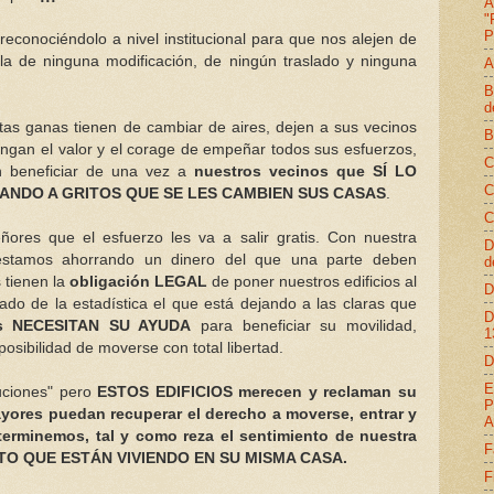
A
"
P
reconociéndolo a nivel institucional para que nos alejen de
la de ninguna modificación, de ningún traslado y ninguna
A
B
d
as ganas tienen de cambiar de aires, dejen a sus vecinos
B
tengan el valor y el corage de empeñar todos sus esfuerzos,
C
n beneficiar de una vez a
nuestros vecinos que SÍ LO
C
ANDO A GRITOS QUE SE LES CAMBIEN SUS CASAS
.
C
ores que el esfuerzo les va a salir gratis. Con nuestra
D
tamos ahorrando un dinero del que una parte deben
d
 tienen la
obligación LEGAL
de poner nuestros edificios al
D
ado de la estadística el que está dejando a las claras que
D
ios NECESITAN SU AYUDA
para beneficiar su movilidad,
1
osibilidad de moverse con total libertad.
D
E
tuciones" pero
ESTOS EDIFICIOS merecen y reclaman su
P
yores puedan recuperar el derecho a moverse, entrar y
A
 terminemos, tal y como reza el sentimiento de nuestra
F
NTO QUE ESTÁN VIVIENDO EN SU MISMA CASA.
F