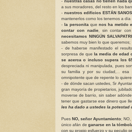
-
nuestras casas no tienen nada q
a sus moradores, del resto en los bar
-
nuestros edificios ESTÁN SANO
mantenerlos como los tenemos a día 
-
la personita
que
nos ha metido en
contar con nadie
, sin contar c
necesitamos NINGÚN SALVAPATR
sabemos muy bien lo que queremos;
- de haberse manifestado el result
sorpresa de que
la media de edad d
se acerca o incluso supera los 6
despreciada ni manipulada, pues so
su familia y por su ciudad,... es
omnipotente que de repente lo quier
- de dónde sacan ustedes, Sr Ayuntam
gran mayoría de propietarios, jubilad
moverse de barrio, sin saber adónde,
tener que gastarse ese dinero que ll
les ha dado a ustedes la potestad 
Pues
NO, señor Ayuntamiento
; NO,
único afán de
ganarse en la tómb
con su propio esfuerzo y su peculio p