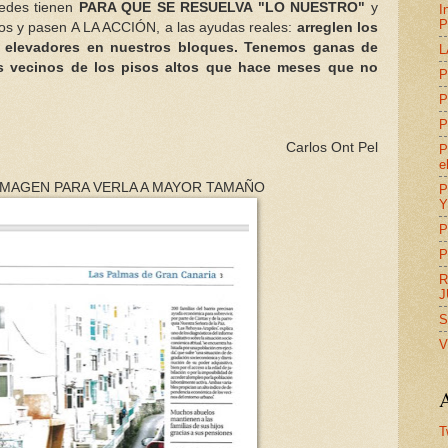
tedes tienen
PARA QUE SE RESUELVA "LO NUESTRO"
y
I
P
ros y pasen A LA ACCIÓN, a las ayudas reales:
arreglen los
n elevadores en nuestros bloques. Tenemos ganas de
L
os vecinos de los pisos altos que hace meses que no
P
P
P
Carlos Ont Pel
P
e
IMAGEN PARA VERLA A MAYOR TAMAÑO
P
Y
P
P
R
J
S
V
A
T