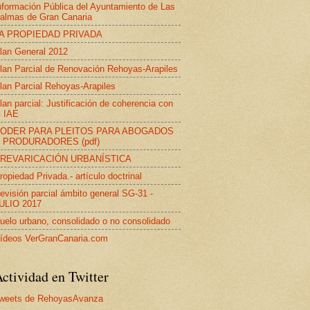
nformación Pública del Ayuntamiento de Las
almas de Gran Canaria
A PROPIEDAD PRIVADA
lan General 2012
lan Parcial de Renovación Rehoyas-Arapiles
lan Parcial Rehoyas-Arapiles
lan parcial: Justificación de coherencia con
l IAE
ODER PARA PLEITOS PARA ABOGADOS
 PRODURADORES (pdf)
REVARICACIÓN URBANÍSTICA
ropiedad Privada.- artículo doctrinal
evisión parcial ámbito general SG-31 -
ULIO 2017
uelo urbano, consolidado o no consolidado
ídeos VerGranCanaria.com
ctividad en Twitter
weets de RehoyasAvanza