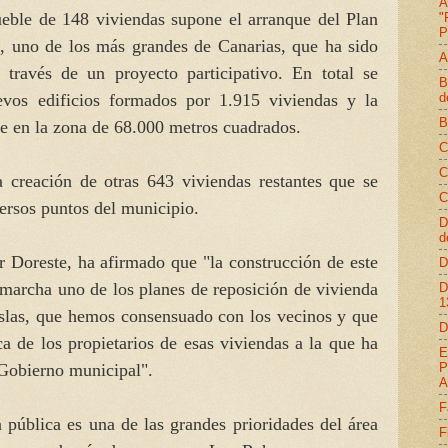
A
eble de 148 viviendas supone el arranque del Plan
"
P
, uno de los más grandes de Canarias, que ha sido
A
través de un proyecto participativo. En total se
B
d
evos edificios formados por 1.915 viviendas y la
B
e en la zona de 68.000 metros cuadrados.
C
C
 creación de otras 643 viviendas restantes que se
C
iversos puntos del municipio.
D
d
r Doreste, ha afirmado que "la construcción de este
D
 marcha uno de los planes de reposición de vivienda
D
1
Islas, que hemos consensuado con los vecinos y que
D
a de los propietarios de esas viviendas a la que ha
E
P
e Gobierno municipal".
A
F
a pública es una de las grandes prioridades del área
F