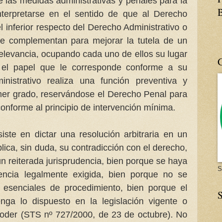
e las medidas administrativas y penales para la
interpretarse en el sentido de que al Derecho
 inferior respecto del Derecho Administrativo o
e complementan para mejorar la tutela de un
 relevancia, ocupando cada uno de ellos su lugar
el papel que le corresponde conforme a su
nistrativo realiza una función preventiva y
mer grado, reservándose el Derecho Penal para
conforme al principio de intervención mínima.
iste en dictar una resolución arbitraria en un
plica, sin duda, su contradicción con el derecho,
 reiterada jurisprudencia, bien porque se haya
S
encia legalmente exigida, bien porque no se
esenciales de procedimiento, bien porque el
S
ga lo dispuesto en la legislación vigente o
oder (STS nº 727/2000, de 23 de octubre). No