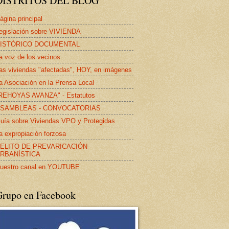
DISTRITOS DEL BLOG
ágina principal
egislación sobre VIVIENDA
ISTÓRICO DOCUMENTAL
a voz de los vecinos
as viviendas "afectadas", HOY, en imágenes
a Asociación en la Prensa Local
REHOYAS AVANZA" - Estatutos
SAMBLEAS - CONVOCATORIAS
uía sobre Viviendas VPO y Protegidas
a expropiación forzosa
ELITO DE PREVARICACIÓN
RBANÍSTICA
uestro canal en YOUTUBE
Grupo en Facebook