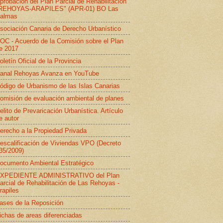
probación del Plan Parcial de Rehabilitación
REHOYAS-ARAPILES" (APR-01) BO Las
almas
sociación Canaria de Derecho Urbanístico
OC - Acuerdo de la Comisión sobre el Plan
e 2017
oletín Oficial de la Provincia
anal Rehoyas Avanza en YouTube
ódigo de Urbanismo de las Islas Canarias
omisión de evaluación ambiental de planes
elito de Prevaricación Urbanística. Artículo
e autor
erecho a la Propiedad Privada
escalificación de Viviendas VPO (Decreto
35/2009)
ocumento Ambiental Estratégico
XPEDIENTE ADMINISTRATIVO del Plan
arcial de Rehabilitación de Las Rehoyas -
rapiles
ases de la Reposición
ichas de areas diferenciadas