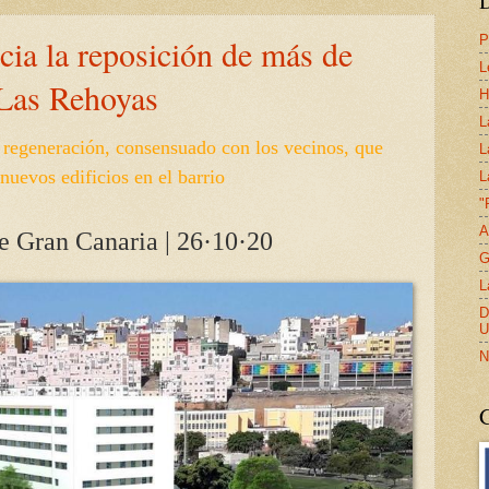
P
cia la reposición de más de
L
 Las Rehoyas
H
L
 regeneración, consensuado con los vecinos, que
L
nuevos edificios en el barrio
L
"
A
e Gran Canaria | 26·10·20
G
L
D
U
N