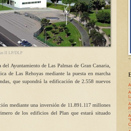
as II
LP/DLP
~
a del Ayuntamiento de Las Palmas de Gran Canaria,
stica de Las Rehoyas mediante la puesta en marcha
E
ndas, que supondrá la edificación de 2.558 nuevos
A
A
L
A
ación mediante una inversión de 11.891.117 millones
P
rimero de los edificios del Plan que estará situado
A
"
C