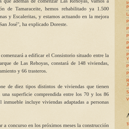
es que además de comenzar Las Rehoyas, vamos a
I
P
ón de Tamaraceite, hemos rehabilitado ya 1.500
L
mas y Escaleritas, y estamos actuando en la mejora
P
San José", ha explicado Doreste.
P
P
P
e
P
comenzará a edificar el Consistorio situado entre la
Y
Parque de Las Rehoyas, constará de 148 viviendas,
P
camiento y 66 trasteros.
P
R
J
one de diez tipos distintos de viviendas que tienen
S
n una superficie comprendida entre los 70 y los 86
V
l inmueble incluye viviendas adaptadas a personas
A
T
car a concurso en los próximos meses la construcción