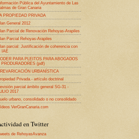
nformación Pública del Ayuntamiento de Las
almas de Gran Canaria
A PROPIEDAD PRIVADA
lan General 2012
lan Parcial de Renovación Rehoyas-Arapiles
lan Parcial Rehoyas-Arapiles
lan parcial: Justificación de coherencia con
l IAE
ODER PARA PLEITOS PARA ABOGADOS
 PRODURADORES (pdf)
REVARICACIÓN URBANÍSTICA
ropiedad Privada.- artículo doctrinal
evisión parcial ámbito general SG-31 -
ULIO 2017
uelo urbano, consolidado o no consolidado
ídeos VerGranCanaria.com
ctividad en Twitter
weets de RehoyasAvanza