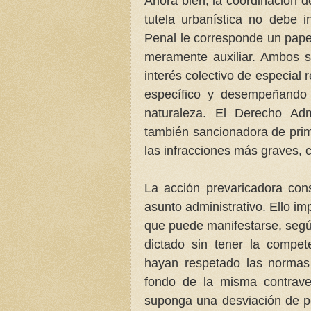
Ahora bien, la coordinación d
tutela urbanística no debe 
Penal le corresponde un papel
meramente auxiliar. Ambos s
interés colectivo de especial
específico y desempeñando 
naturaleza. El Derecho Admi
también sancionadora de pri
las infracciones más graves, 
La acción prevaricadora cons
asunto administrativo. Ello im
que puede manifestarse, según
dictado sin tener la compet
hayan respetado las normas 
fondo de la misma contraven
suponga una desviación de p