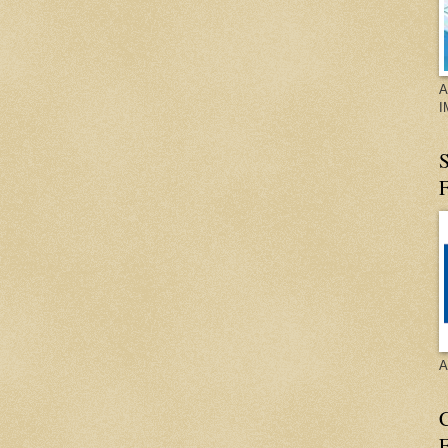
A
I
S
A