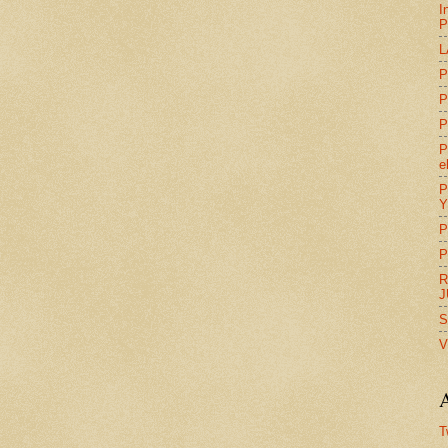
I
P
L
P
P
P
P
e
P
Y
P
P
R
J
S
V
A
T