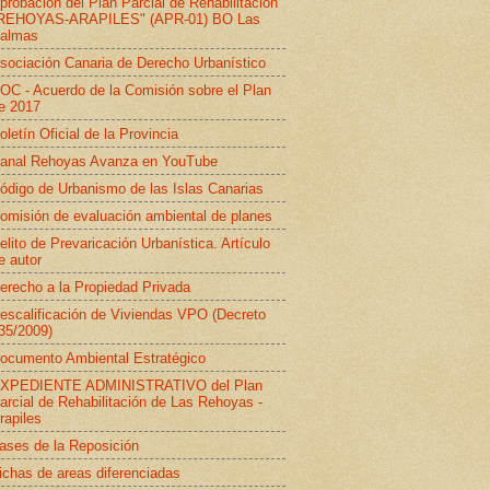
probación del Plan Parcial de Rehabilitación
REHOYAS-ARAPILES" (APR-01) BO Las
almas
sociación Canaria de Derecho Urbanístico
OC - Acuerdo de la Comisión sobre el Plan
e 2017
oletín Oficial de la Provincia
anal Rehoyas Avanza en YouTube
ódigo de Urbanismo de las Islas Canarias
omisión de evaluación ambiental de planes
elito de Prevaricación Urbanística. Artículo
e autor
erecho a la Propiedad Privada
escalificación de Viviendas VPO (Decreto
35/2009)
ocumento Ambiental Estratégico
XPEDIENTE ADMINISTRATIVO del Plan
arcial de Rehabilitación de Las Rehoyas -
rapiles
ases de la Reposición
ichas de areas diferenciadas