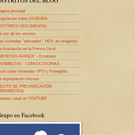
DISTRITOS DEL BLOG
ágina principal
egislación sobre VIVIENDA
ISTÓRICO DOCUMENTAL
a voz de los vecinos
as viviendas "afectadas", HOY, en imágenes
a Asociación en la Prensa Local
REHOYAS AVANZA" - Estatutos
SAMBLEAS - CONVOCATORIAS
uía sobre Viviendas VPO y Protegidas
a expropiación forzosa
ELITO DE PREVARICACIÓN
RBANÍSTICA
uestro canal en YOUTUBE
Grupo en Facebook