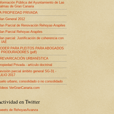
nformación Pública del Ayuntamiento de Las
almas de Gran Canaria
A PROPIEDAD PRIVADA
lan General 2012
lan Parcial de Renovación Rehoyas-Arapiles
lan Parcial Rehoyas-Arapiles
lan parcial: Justificación de coherencia con
l IAE
ODER PARA PLEITOS PARA ABOGADOS
 PRODURADORES (pdf)
REVARICACIÓN URBANÍSTICA
ropiedad Privada.- artículo doctrinal
evisión parcial ámbito general SG-31 -
ULIO 2017
uelo urbano, consolidado o no consolidado
ídeos VerGranCanaria.com
ctividad en Twitter
weets de RehoyasAvanza