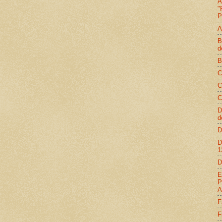
A
"
P
A
B
d
B
C
C
C
D
d
D
D
1
D
E
P
A
F
F