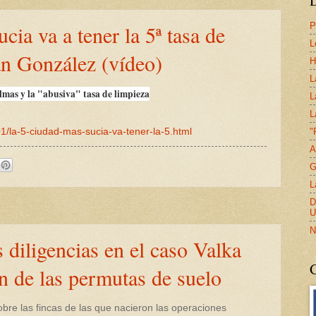
P
cia va a tener la 5ª tasa de
L
án González (vídeo)
H
L
lmas y la "abusiva" tasa de limpieza
L
L
"
1/la-5-ciudad-mas-sucia-va-tener-la-5.html
A
G
L
D
U
N
s diligencias en el caso Valka
en de las permutas de suelo
bre las fincas de las que nacieron las operaciones