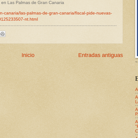
e» en Las Palmas de Gran Canaria
an-canaria/las-palmas-de-gran-canaria/fiscal-pide-nuevas-
50125233507-nt.html
Inicio
Entradas antiguas
~
E
A
A
L
A
P
A
"
C