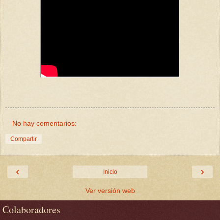
No hay comentarios:
Compartir
‹
›
Inicio
Ver versión web
Colaboradores