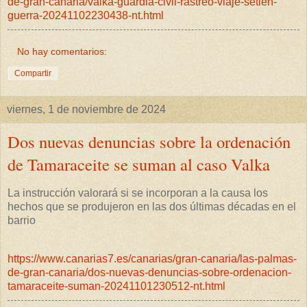
de-gran-canaria/valka-guardia-civil-rastreo-viaje-setien-
guerra-20241102230438-nt.html
No hay comentarios:
Compartir
viernes, 1 de noviembre de 2024
Dos nuevas denuncias sobre la ordenación
de Tamaraceite se suman al caso Valka
La instrucción valorará si se incorporan a la causa los
hechos que se produjeron en las dos últimas décadas en el
barrio
https://www.canarias7.es/canarias/gran-canaria/las-palmas-
de-gran-canaria/dos-nuevas-denuncias-sobre-ordenacion-
tamaraceite-suman-20241101230512-nt.html