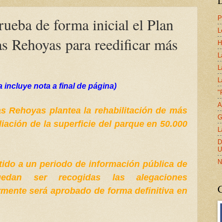
P
ueba de forma inicial el Plan
L
s Rehoyas para reedificar más
H
L
L
L
 incluye nota a final de página)
"
A
as Rehoyas plantea la rehabilitación de más
G
liación de la superficie del parque en 50.000
L
D
U
N
tido a un periodo de información pública de
dan ser recogidas las alegaciones
rmente será aprobado de forma definitiva en