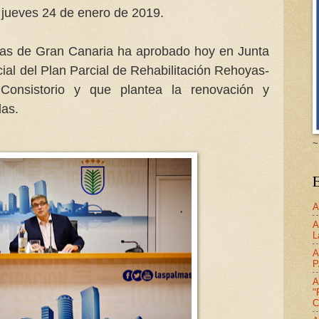
jueves 24 de enero de 2019.
as de Gran Canaria ha aprobado hoy en Junta
cial del Plan Parcial de Rehabilitación Rehoyas-
Consistorio y que plantea la renovación y
das.
~
E
A
A
L
A
P
A
"
C