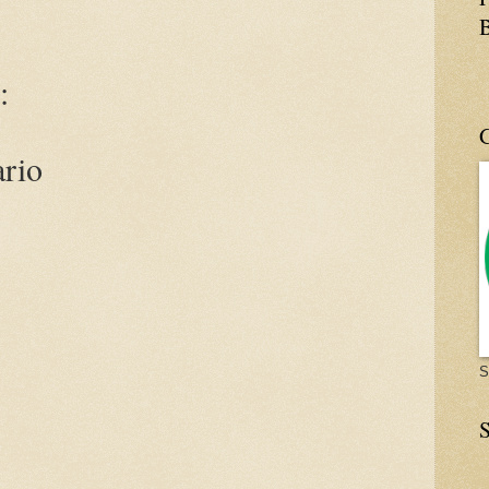
:
ario
S
S