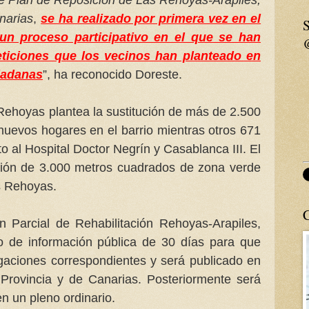
narias
,
se ha realizado por primera vez en el
S
un proceso participativo en el que se han
ticiones que los vecinos han planteado en
dadanas
”, ha reconocido Doreste.
Rehoyas plantea la sustitución de más de 2.500
nuevos hogares en el barrio mientras otros 671
to al Hospital Doctor Negrín y Casablanca III. El
ción de 3.000 metros cuadrados de zona verde
as Rehoyas.
an Parcial de Rehabilitación Rehoyas-Arapiles,
o de información pública de 30 días para que
gaciones correspondientes y será publicado en
a Provincia y de Canarias. Posteriormente será
n un pleno ordinario.