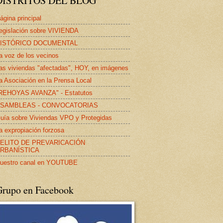
DISTRITOS DEL BLOG
ágina principal
egislación sobre VIVIENDA
ISTÓRICO DOCUMENTAL
a voz de los vecinos
as viviendas "afectadas", HOY, en imágenes
a Asociación en la Prensa Local
REHOYAS AVANZA" - Estatutos
SAMBLEAS - CONVOCATORIAS
uía sobre Viviendas VPO y Protegidas
a expropiación forzosa
ELITO DE PREVARICACIÓN
RBANÍSTICA
uestro canal en YOUTUBE
Grupo en Facebook