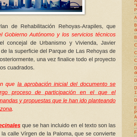
A
"
P
A
B
an de Rehabilitación Rehoyas-Arapiles, que
d
el Gobierno Autónomo y los servicios técnicos
B
l concejal de Urbanismo y Vivienda, Javier
C
l de la superficie del Parque de Las Rehoyas de
C
steriormente, una vez finalice todo el proyecto
C
ros cuadrados.
D
d
D
ién que
la aprobación inicial del documento se
D
go proceso de participación en el que el
1
emandas y propuestas que le han ido planteando
D
E
 zona
.
P
A
F
ecinales
que se han incluido en el texto son las
F
e la calle Vírgen de la Paloma, que se convierte