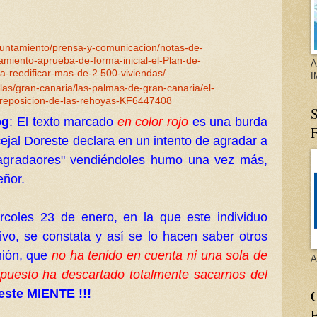
yuntamiento/prensa-y-comunicacion/notas-de-
miento-aprueba-de-forma-inicial-el-Plan-de-
A
-reedificar-mas-de-2.500-viviendas/
I
slas/gran-canaria/las-palmas-de-gran-canaria/el-
-reposicion-de-las-rehoyas-KF6447408
S
og
: El texto marcado
en color rojo
es una burda
ejal Doreste declara en un intento de agradar a
s "agradaores" vendiéndoles humo una vez más,
eñor.
ércoles 23 de enero, en la que este individuo
ivo, se constata y así se lo hacen saber otros
nión, que
no ha tenido en cuenta ni una sola de
A
upuesto ha descartado totalmente sacarnos del
reste MIENTE !!!