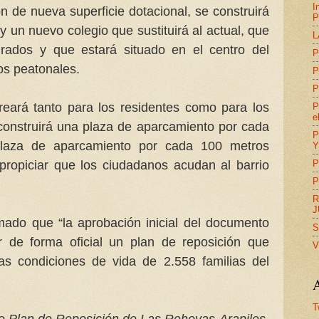
I
n de nueva superficie dotacional, se construirá
P
y un nuevo colegio que sustituirá al actual, que
L
rados y que estará situado en el centro del
P
dos peatonales.
P
P
creará tanto para los residentes como para los
P
e
construirá una plaza de aparcamiento por cada
P
plaza de aparcamiento por cada 100 metros
Y
P
propiciar que los ciudadanos acudan al barrio
P
R
J
mado que “la aprobación inicial del documento
S
 de forma oficial un plan de reposición que
V
as condiciones de vida de 2.558 familias del
A
T
te Plan de Reposición de Las Rehoyas-Arapiles,