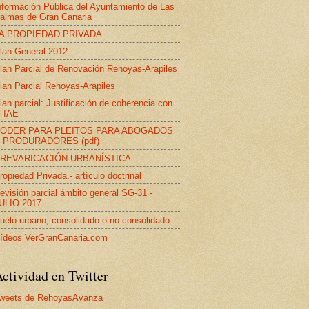
nformación Pública del Ayuntamiento de Las
almas de Gran Canaria
A PROPIEDAD PRIVADA
lan General 2012
lan Parcial de Renovación Rehoyas-Arapiles
lan Parcial Rehoyas-Arapiles
lan parcial: Justificación de coherencia con
l IAE
ODER PARA PLEITOS PARA ABOGADOS
 PRODURADORES (pdf)
REVARICACIÓN URBANÍSTICA
ropiedad Privada.- artículo doctrinal
evisión parcial ámbito general SG-31 -
ULIO 2017
uelo urbano, consolidado o no consolidado
ídeos VerGranCanaria.com
ctividad en Twitter
weets de RehoyasAvanza