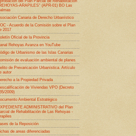
probación del Plan Parcial de Rehabilitación
REHOYAS-ARAPILES" (APR-01) BO Las
almas
sociación Canaria de Derecho Urbanístico
OC - Acuerdo de la Comisión sobre el Plan
e 2017
oletín Oficial de la Provincia
anal Rehoyas Avanza en YouTube
ódigo de Urbanismo de las Islas Canarias
omisión de evaluación ambiental de planes
elito de Prevaricación Urbanística. Artículo
e autor
erecho a la Propiedad Privada
escalificación de Viviendas VPO (Decreto
35/2009)
ocumento Ambiental Estratégico
XPEDIENTE ADMINISTRATIVO del Plan
arcial de Rehabilitación de Las Rehoyas -
rapiles
ases de la Reposición
ichas de areas diferenciadas