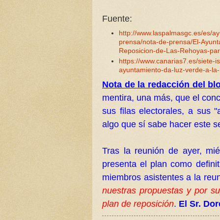
Fuente:
http://www.laspalmasgc.es/es/a
prensa/nota-de-prensa/El-Ayunta
Reposicion-de-Las-Rehoyas-para
https://www.canarias7.es/siete-i
ayuntamiento-da-luz-verde-a-la
Nota de la redacción del bl
mentira, una más, que el conc
sus filas electorales, a su
algo que sí sabe hacer este s
Tras la reunión de ayer, mi
presenta el plan como definit
miembros asistentes a la reu
nuestras propuestas y por s
plan de reposición
.
El Sr. Do