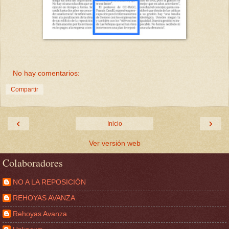
No hay comentarios:
Compartir
‹
›
Inicio
Ver versión web
Colaboradores
NO A LA REPOSICIÓN
REHOYAS AVANZA
Rehoyas Avanza