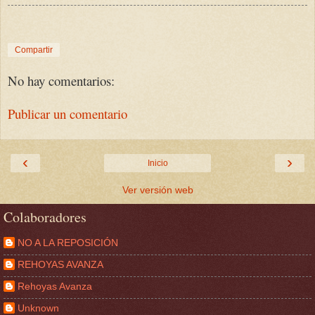
Compartir
No hay comentarios:
Publicar un comentario
‹
›
Inicio
Ver versión web
Colaboradores
NO A LA REPOSICIÓN
REHOYAS AVANZA
Rehoyas Avanza
Unknown