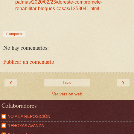
palmas/2020/02/23/doreste-compromete-
rehabilitar-bloques-casas/1258041.html
Compartir
No hay comentarios:
Publicar un comentario
‹
›
Inicio
Ver versión web
Colaboradores
NO A LA REPOSICIÓN
REHOYAS AVANZA