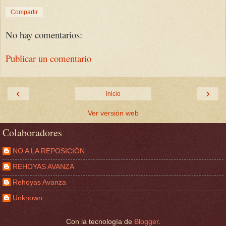
Compartir
No hay comentarios:
Publicar un comentario
‹
›
Inicio
Ver versión web
Colaboradores
NO A LA REPOSICIÓN
REHOYAS AVANZA
Rehoyas Avanza
Unknown
Con la tecnología de
Blogger
.