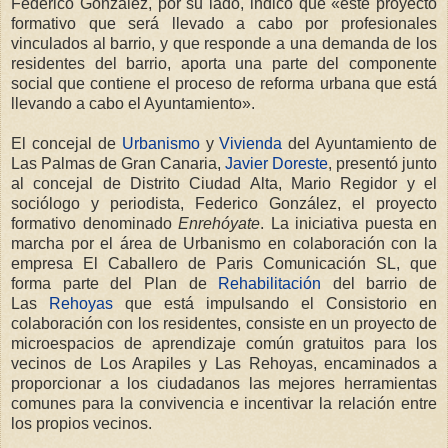
Federico González, por su lado, indicó que «este proyecto
formativo que será llevado a cabo por profesionales
vinculados al barrio, y que responde a una demanda de los
residentes del barrio, aporta una parte del componente
social que contiene el proceso de reforma urbana que está
llevando a cabo el Ayuntamiento».
El concejal de
Urbanismo
y
Vivienda
del Ayuntamiento de
Las Palmas de Gran Canaria,
Javier Doreste
, presentó junto
al concejal de Distrito Ciudad Alta, Mario Regidor y el
sociólogo y periodista, Federico González, el proyecto
formativo denominado
Enrehóyate
. La iniciativa puesta en
marcha por el área de Urbanismo en colaboración con la
empresa El Caballero de Paris Comunicación SL, que
forma parte del Plan de
Rehabilitación
del barrio de
Las
Rehoyas
que está impulsando el Consistorio en
colaboración con los residentes, consiste en un proyecto de
microespacios de aprendizaje común gratuitos para los
vecinos de Los Arapiles y Las Rehoyas, encaminados a
proporcionar a los ciudadanos las mejores herramientas
comunes para la convivencia e incentivar la relación entre
los propios vecinos.