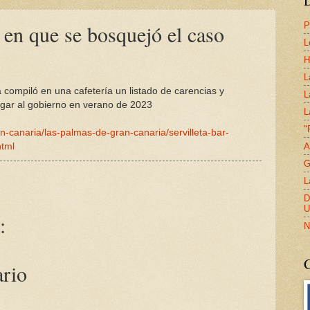
P
r en que se bosquejó el caso
L
H
L
ompiló en una cafetería un listado de carencias y
L
egar al gobierno en verano de 2023
L
"
n-canaria/las-palmas-de-gran-canaria/servilleta-bar-
A
tml
G
L
D
U
:
N
ario