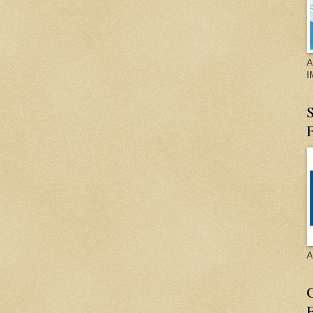
A
I
S
A