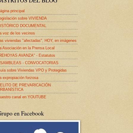
DISTRITOS DEL BLOG
ágina principal
egislación sobre VIVIENDA
ISTÓRICO DOCUMENTAL
a voz de los vecinos
as viviendas "afectadas", HOY, en imágenes
a Asociación en la Prensa Local
REHOYAS AVANZA" - Estatutos
SAMBLEAS - CONVOCATORIAS
uía sobre Viviendas VPO y Protegidas
a expropiación forzosa
ELITO DE PREVARICACIÓN
RBANÍSTICA
uestro canal en YOUTUBE
Grupo en Facebook