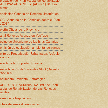
probación del Plan Parcial de Rehabilitación
REHOYAS-ARAPILES" (APR-01) BO Las
almas
sociación Canaria de Derecho Urbanístico
OC - Acuerdo de la Comisión sobre el Plan
e 2017
oletín Oficial de la Provincia
anal Rehoyas Avanza en YouTube
ódigo de Urbanismo de las Islas Canarias
omisión de evaluación ambiental de planes
elito de Prevaricación Urbanística. Artículo
e autor
erecho a la Propiedad Privada
escalificación de Viviendas VPO (Decreto
35/2009)
ocumento Ambiental Estratégico
XPEDIENTE ADMINISTRATIVO del Plan
arcial de Rehabilitación de Las Rehoyas -
rapiles
ases de la Reposición
ichas de areas diferenciadas