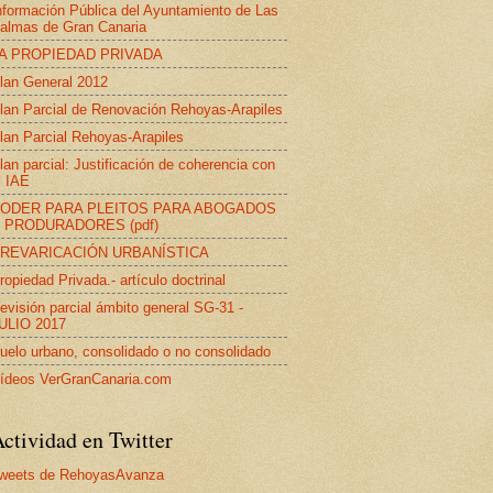
nformación Pública del Ayuntamiento de Las
almas de Gran Canaria
A PROPIEDAD PRIVADA
lan General 2012
lan Parcial de Renovación Rehoyas-Arapiles
lan Parcial Rehoyas-Arapiles
lan parcial: Justificación de coherencia con
l IAE
ODER PARA PLEITOS PARA ABOGADOS
 PRODURADORES (pdf)
REVARICACIÓN URBANÍSTICA
ropiedad Privada.- artículo doctrinal
evisión parcial ámbito general SG-31 -
ULIO 2017
uelo urbano, consolidado o no consolidado
ídeos VerGranCanaria.com
ctividad en Twitter
weets de RehoyasAvanza