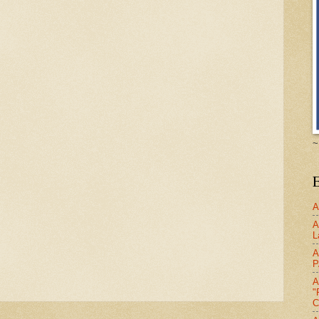
~
E
A
A
L
A
P
A
"
C