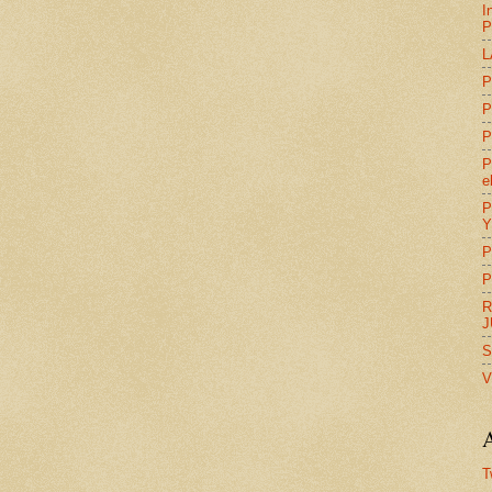
I
P
L
P
P
P
P
e
P
Y
P
P
R
J
S
V
A
T