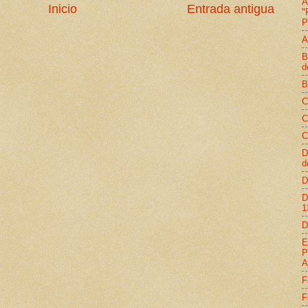
A
Inicio
Entrada antigua
"
P
A
B
d
B
C
C
C
D
d
D
D
1
D
E
P
A
F
F